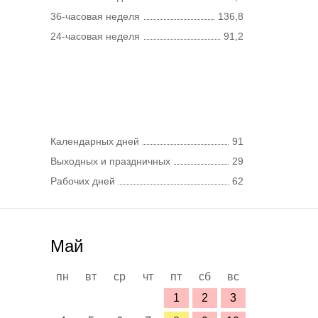
36-часовая неделя
136,8
24-часовая неделя
91,2
Календарных дней
91
Выходных и праздничных
29
Рабочих дней
62
Май
пн
вт
ср
чт
пт
сб
вс
1
2
3