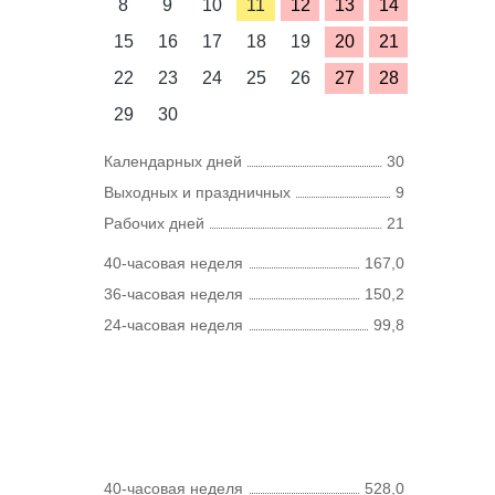
8
9
10
11
12
13
14
15
16
17
18
19
20
21
22
23
24
25
26
27
28
29
30
Календарных дней
30
Выходных и праздничных
9
Рабочих дней
21
40-часовая неделя
167,0
36-часовая неделя
150,2
24-часовая неделя
99,8
40-часовая неделя
528,0