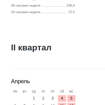
36-часовая неделя
108,0
24-часовая неделя
72,0
II квартал
Апрель
пн
вт
ср
чт
пт
сб
вс
1
2
3
4
5