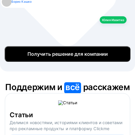
Борис Кашко
Юлия Изоитко
Александр Кулагин
Даниил Макаров
Екатерина Лазаренко
Юлия Изоитко
Получить решение для компании
Поддержим и
всё
расскажем
Статьи
Делимся новостями, историями клиентов и советами
про рекламные продукты и платформу Clickme