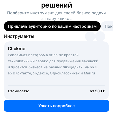
решений
Подберите инструмент для своей
бизнес-задачи
за пару кликов
Привлечь аудиторию по вашим настройкам
Пок
Инструменты
Инструменты
Инструменты
Виртуальный рекрутер
Clickme
Вакансия дня
Массовый подбор под ключ. Решите, сколько
Рекламная платформа от hh.ru: простой
Рекламный формат для вакансий на главной странице
кандидатов и когда вам нужно, и за дело возьмутся
технологичный сервис для продвижения вакансий
hh.ru. Увеличивает количество откликов
маркетологи, рекрутеры и проектные менеджеры
и проектов бизнеса на разных площадках: на hh.ru,
hh.ru с целым набором digital-инструментов
во ВКонтакте, Яндексе, Одноклассниках и Mail.ru
Стоимость:
от 200 000 ₽
Узнать подробнее
Стоимость:
от 500 ₽
Узнать подробнее
Узнать подробнее