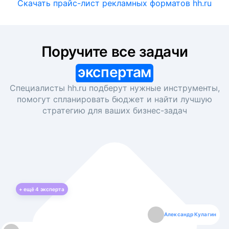
Скачать прайс-лист рекламных форматов hh.ru
Поручите все задачи
экспертам
Специалисты hh.ru подберут нужные инструменты,
помогут спланировать бюджет и найти лучшую
стратегию для ваших
бизнес-задач
+ ещё
4
эксперта
Екатерина Лазаренко
Александр Кулагин
Даниил Макаров
Борис Кашко
Юлия Изоитко